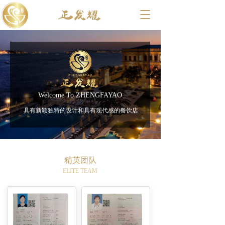
T
o
g
g
l
e
n
a
v
Welcome To ZHENGFAYAO
i
具有新颖独特的设计和具有现代感的餐饮店
g
a
t
i
o
精英团队
n
ELITE TEAM