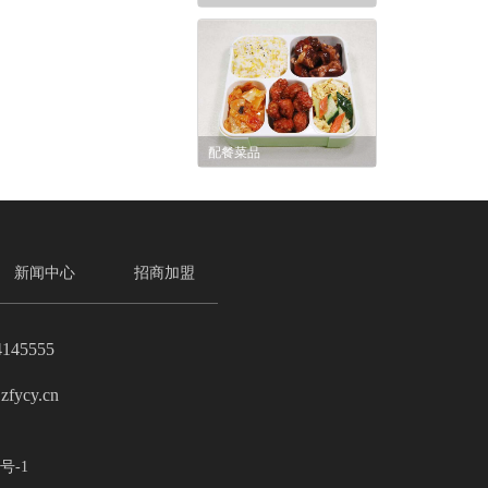
配餐菜品
新闻中心
招商加盟
4145555
zfycy.cn
号-1