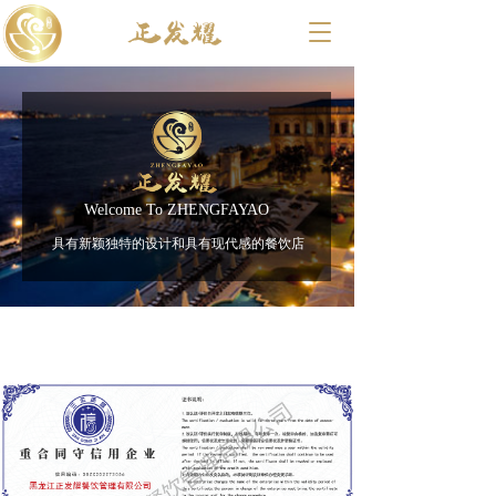
T
o
g
g
l
e
n
a
v
Welcome To ZHENGFAYAO
i
具有新颖独特的设计和具有现代感的餐饮店
g
a
t
i
o
n