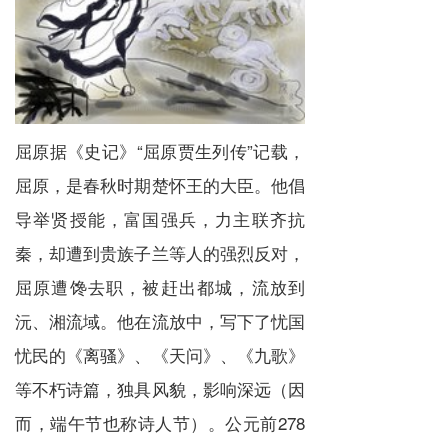
屈原
据《
史记
》“
屈原贾生列传
”记载，
屈原
，是春秋时期楚怀王的大臣。他倡
导举贤授能，富国强兵，力主联齐抗
秦，却遭到贵族子兰等人的强烈反对，
屈原遭馋去职，被赶出都城，流放到
沅、湘流域。他在流放中，写下了忧国
忧民的《离骚》、《天问》、《九歌》
等不朽诗篇，独具风貌，影响深远（因
而，端午节也称诗人节）。公元前278