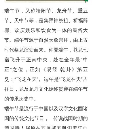
端午节，又称端阳节、龙舟节、重五
节、天中节等，是集拜神祭祖、祈福辟
邪、欢庆娱乐和饮食为一体的民俗大
节。端午节源于自然天象崇拜，由上古
时代祭龙演变而来。仲夏端午，苍龙七
宿飞升于正南中央，处在全年最“
中
正
”之位，正如《易经·乾卦》第五
爻：“
飞龙在天
”。端午是“飞龙在天”吉
祥日，龙及龙舟文化始终贯穿在端午节
的传承历史中。
端午节是流行于中国以及汉字文化圈诸
国的传统文化节日，
传说
战国时期
的
楚国诗人
屈原
在五月初五跳汨罗江自