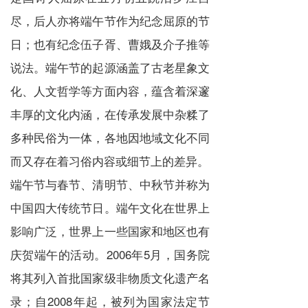
尽，后人亦将端午节作为纪念屈原的节
日；也有纪念伍子胥、曹娥及介子推等
说法。端午节的起源涵盖了古老星象文
化、人文哲学等方面内容，蕴含着深邃
丰厚的文化内涵，在传承发展中杂糅了
多种民俗为一体，各地因地域文化不同
而又存在着习俗内容或细节上的差异。
端午节与
春节
、
清明节
、
中秋节
并称为
中国四大传统节日。端午文化在世界上
影响广泛，世界上一些国家和地区也有
庆贺端午的活动。2006年5月，国务院
将其列入首批
国家级非物质文化遗产名
录
；自2008年起，被列为国家法定节