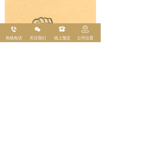
热线电话
关注我们
线上预定
公司位置
伍子胥
伍子胥，名员，楚国人，父兄均为楚王
所杀，后来子胥弃暗投明，奔向吴国，
助吴伐楚，五战而入楚都郢城。当时楚
平王已死，子胥掘墓鞭尸三百，以报杀