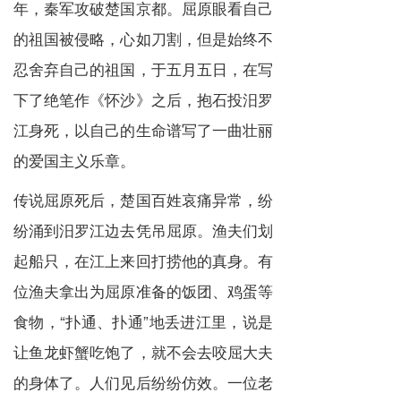
年，秦军攻破楚国京都。屈原眼看自己
的祖国被侵略，心如刀割，但是始终不
忍舍弃自己的祖国，于五月五日，在写
下了绝笔作《怀沙》之后，抱石投汨罗
江身死，以自己的生命谱写了一曲壮丽
的爱国主义乐章。
传说屈原死后，楚国百姓哀痛异常，纷
纷涌到汨罗江边去凭吊屈原。渔夫们划
起船只，在江上来回打捞他的真身。有
位渔夫拿出为屈原准备的饭团、鸡蛋等
食物，“扑通、扑通”地丢进江里，说是
让鱼龙虾蟹吃饱了，就不会去咬屈大夫
的身体了。人们见后纷纷仿效。一位老