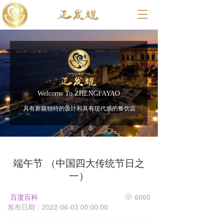
T
o
g
g
l
e
n
a
v
Welcome To ZHENGFAYAO
i
具有新颖独特的设计和具有现代感的餐饮店
g
a
t
i
o
端午节 （中国四大传统节日之
n
一）
百度百科
6060
发布日期：2022-06-03 00:00:00