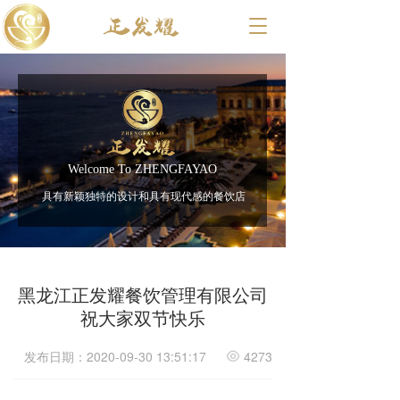
T
o
g
g
l
e
n
a
v
Welcome To ZHENGFAYAO
i
具有新颖独特的设计和具有现代感的餐饮店
g
a
t
i
o
黑龙江正发耀餐饮管理有限公司
n
祝大家双节快乐
发布日期：2020-09-30 13:51:17
4273