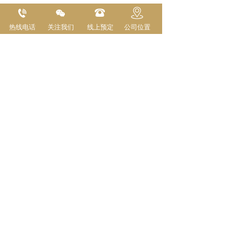
长按或扫码识别 分享给好友
热线电话
关注我们
线上预定
公司位置
 黑龙江正发耀餐饮管理有限公司 版权所有    
ICP备案编号： 
黑ICP备20002051号-1
支持
反馈
关注
数据
技术支持：莱杰科技