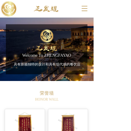
T
o
g
g
l
e
n
a
v
Welcome To ZHENGFAYAO
i
具有新颖独特的设计和具有现代感的餐饮店
g
a
t
i
o
荣誉墙
n
HONOR WALL